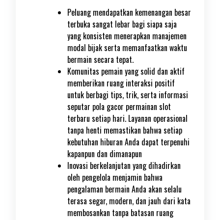
Peluang mendapatkan kemenangan besar
terbuka sangat lebar bagi siapa saja
yang konsisten menerapkan manajemen
modal bijak serta memanfaatkan waktu
bermain secara tepat.
Komunitas pemain yang solid dan aktif
memberikan ruang interaksi positif
untuk berbagi tips, trik, serta informasi
seputar pola gacor permainan slot
terbaru setiap hari. Layanan operasional
tanpa henti memastikan bahwa setiap
kebutuhan hiburan Anda dapat terpenuhi
kapanpun dan dimanapun
Inovasi berkelanjutan yang dihadirkan
oleh pengelola menjamin bahwa
pengalaman bermain Anda akan selalu
terasa segar, modern, dan jauh dari kata
membosankan tanpa batasan ruang