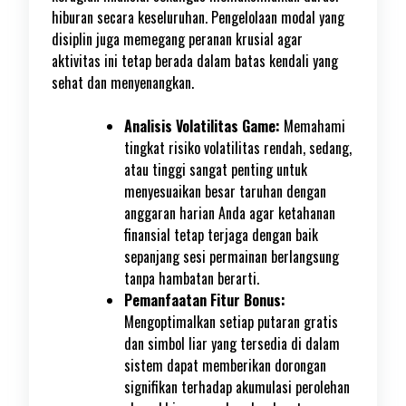
hiburan secara keseluruhan. Pengelolaan modal yang
disiplin juga memegang peranan krusial agar
aktivitas ini tetap berada dalam batas kendali yang
sehat dan menyenangkan.
Analisis Volatilitas Game:
Memahami
tingkat risiko volatilitas rendah, sedang,
atau tinggi sangat penting untuk
menyesuaikan besar taruhan dengan
anggaran harian Anda agar ketahanan
finansial tetap terjaga dengan baik
sepanjang sesi permainan berlangsung
tanpa hambatan berarti.
Pemanfaatan Fitur Bonus:
Mengoptimalkan setiap putaran gratis
dan simbol liar yang tersedia di dalam
sistem dapat memberikan dorongan
signifikan terhadap akumulasi perolehan