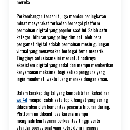
mereka.
Perkembangan tersebut juga memicu peningkatan
minat masyarakat terhadap berbagai platform
permainan digital yang populer saat ini. Salah satu
kategori hiburan yang paling diminati oleh para
pengamat digital adalah permainan mesin gulungan
virtual yang menawarkan berbagai tema menarik.
Tingginya antusiasme ini menuntut hadirnya
ekosistem digital yang andal dan mampu memberikan
kenyamanan maksimal bagi setiap pengguna yang
ingin menikmati waktu luang mereka dengan aman.
Dalam lanskap digital yang kompetitif ini kehadiran
we 4d
menjadi salah satu topik hangat yang sering
dibicarakan oleh komunitas pencinta hiburan daring.
Platform ini dikenal luas karena mampu
menghadirkan layanan berkualitas tinggi serta
standar operasional yang ketat demi menjaga