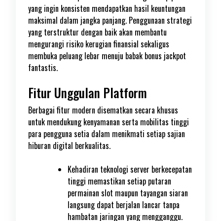
yang ingin konsisten mendapatkan hasil keuntungan
maksimal dalam jangka panjang. Penggunaan strategi
yang terstruktur dengan baik akan membantu
mengurangi risiko kerugian finansial sekaligus
membuka peluang lebar menuju babak bonus jackpot
fantastis.
Fitur Unggulan Platform
Berbagai fitur modern disematkan secara khusus
untuk mendukung kenyamanan serta mobilitas tinggi
para pengguna setia dalam menikmati setiap sajian
hiburan digital berkualitas.
Kehadiran teknologi server berkecepatan
tinggi memastikan setiap putaran
permainan slot maupun tayangan siaran
langsung dapat berjalan lancar tanpa
hambatan jaringan yang mengganggu.