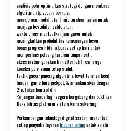
analisis pola: optimalkan strategi dengan membaca
algoritma rtp secara berkala.
manajemen modal: atur limit taruhan harian untuk
menjaga kestabilan saldo akun.
waktu emas: manfaatkan jam gacor untuk
meningkatkan probabilitas kemenangan besar.
bonus progresif: klaim bonus setiap hari untuk
memperluas peluang taruhan tanpa henti.
akses instan: gunakan link alternatif resmi agar
koneksi permainan tetap stabil.
taktik gacor: pancing algoritma lewat taruhan kecil,
hindari game baru jackpot, & amankan akun dengan
2fa. fokus kontrol diri!
🚀 jangan tunda lagi, segera bergabung dan buktikan
fleksibilitas platform sistem kami sekarang!
Perkembangan teknologi digital saat ini menuntut
setiap penyedia layanan
hiburan online
untuk selalu