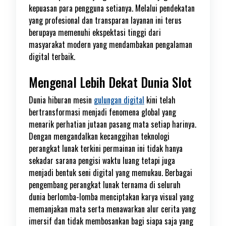
kepuasan para pengguna setianya. Melalui pendekatan
yang profesional dan transparan layanan ini terus
berupaya memenuhi ekspektasi tinggi dari
masyarakat modern yang mendambakan pengalaman
digital terbaik.
Mengenal Lebih Dekat Dunia Slot
Dunia hiburan mesin
gulungan digital
kini telah
bertransformasi menjadi fenomena global yang
menarik perhatian jutaan pasang mata setiap harinya.
Dengan mengandalkan kecanggihan teknologi
perangkat lunak terkini permainan ini tidak hanya
sekadar sarana pengisi waktu luang tetapi juga
menjadi bentuk seni digital yang memukau. Berbagai
pengembang perangkat lunak ternama di seluruh
dunia berlomba-lomba menciptakan karya visual yang
memanjakan mata serta menawarkan alur cerita yang
imersif dan tidak membosankan bagi siapa saja yang