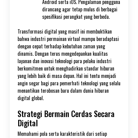
Android serta iOS. Pengalaman pengguna
dirancang agar tetap mulus di berbagai
spesifikasi perangkat yang berbeda.
Transformasi digital yang masif ini membuktikan
bahwa industri permainan virtual mampu beradaptasi
dengan cepat terhadap kebutuhan zaman yang
dinamis. Dengan terus mengedepankan kualitas
layanan dan inovasi teknologi para pelaku industri
berkomitmen untuk menghadirkan standar hiburan
yang lebih baik di masa depan. Hal ini tentu menjadi
angin segar bagi para pemerhati teknologi yang selalu
menantikan terobosan baru dalam dunia hiburan
digital global.
Strategi Bermain Cerdas Secara
Digital
Memahami pola serta karakteristik dari setiap