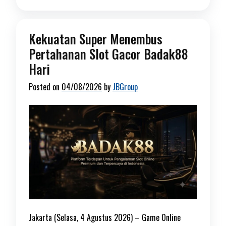
Kekuatan Super Menembus
Pertahanan Slot Gacor Badak88
Hari
Posted on
04/08/2026
by
JBGroup
Jakarta (Selasa, 4 Agustus 2026) – Game Online