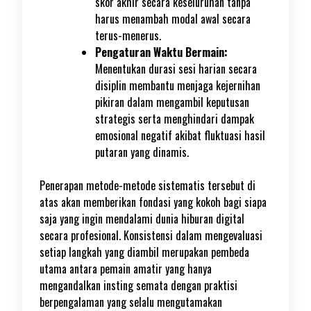
skor akhir secara keseluruhan tanpa
harus menambah modal awal secara
terus-menerus.
Pengaturan Waktu Bermain:
Menentukan durasi sesi harian secara
disiplin membantu menjaga kejernihan
pikiran dalam mengambil keputusan
strategis serta menghindari dampak
emosional negatif akibat fluktuasi hasil
putaran yang dinamis.
Penerapan metode-metode sistematis tersebut di
atas akan memberikan fondasi yang kokoh bagi siapa
saja yang ingin mendalami dunia hiburan digital
secara profesional. Konsistensi dalam mengevaluasi
setiap langkah yang diambil merupakan pembeda
utama antara pemain amatir yang hanya
mengandalkan insting semata dengan praktisi
berpengalaman yang selalu mengutamakan