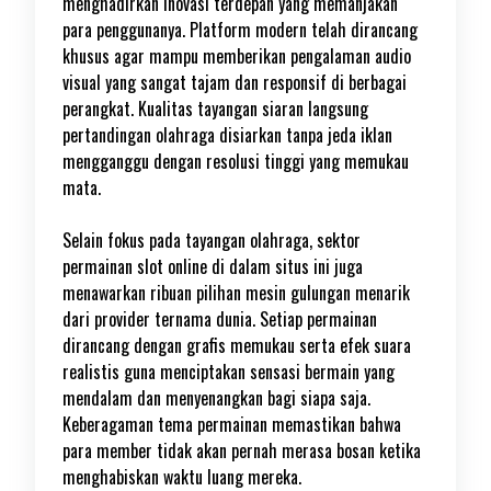
menghadirkan inovasi terdepan yang memanjakan
para penggunanya. Platform modern telah dirancang
khusus agar mampu memberikan pengalaman audio
visual yang sangat tajam dan responsif di berbagai
perangkat. Kualitas tayangan siaran langsung
pertandingan olahraga disiarkan tanpa jeda iklan
mengganggu dengan resolusi tinggi yang memukau
mata.
Selain fokus pada tayangan olahraga, sektor
permainan slot online di dalam situs ini juga
menawarkan ribuan pilihan mesin gulungan menarik
dari provider ternama dunia. Setiap permainan
dirancang dengan grafis memukau serta efek suara
realistis guna menciptakan sensasi bermain yang
mendalam dan menyenangkan bagi siapa saja.
Keberagaman tema permainan memastikan bahwa
para member tidak akan pernah merasa bosan ketika
menghabiskan waktu luang mereka.