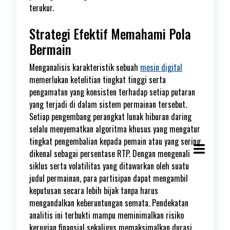
terukur.
Strategi Efektif Memahami Pola
Bermain
Menganalisis karakteristik sebuah
mesin digital
memerlukan ketelitian tingkat tinggi serta
pengamatan yang konsisten terhadap setiap putaran
yang terjadi di dalam sistem permainan tersebut.
Setiap pengembang perangkat lunak hiburan daring
selalu menyematkan algoritma khusus yang mengatur
tingkat pengembalian kepada pemain atau yang sering
dikenal sebagai persentase RTP. Dengan mengenali
siklus serta volatilitas yang ditawarkan oleh suatu
judul permainan, para partisipan dapat mengambil
keputusan secara lebih bijak tanpa harus
mengandalkan keberuntungan semata. Pendekatan
analitis ini terbukti mampu meminimalkan risiko
kerugian finansial sekaligus memaksimalkan durasi