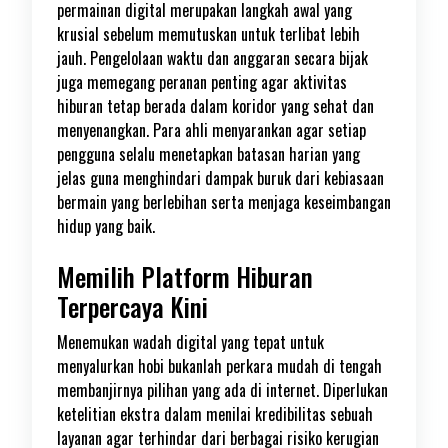
permainan digital merupakan langkah awal yang
krusial sebelum memutuskan untuk terlibat lebih
jauh. Pengelolaan waktu dan anggaran secara bijak
juga memegang peranan penting agar aktivitas
hiburan tetap berada dalam koridor yang sehat dan
menyenangkan. Para ahli menyarankan agar setiap
pengguna selalu menetapkan batasan harian yang
jelas guna menghindari dampak buruk dari kebiasaan
bermain yang berlebihan serta menjaga keseimbangan
hidup yang baik.
Memilih Platform Hiburan
Terpercaya Kini
Menemukan wadah digital yang tepat untuk
menyalurkan hobi bukanlah perkara mudah di tengah
membanjirnya pilihan yang ada di internet. Diperlukan
ketelitian ekstra dalam menilai kredibilitas sebuah
layanan agar terhindar dari berbagai risiko kerugian