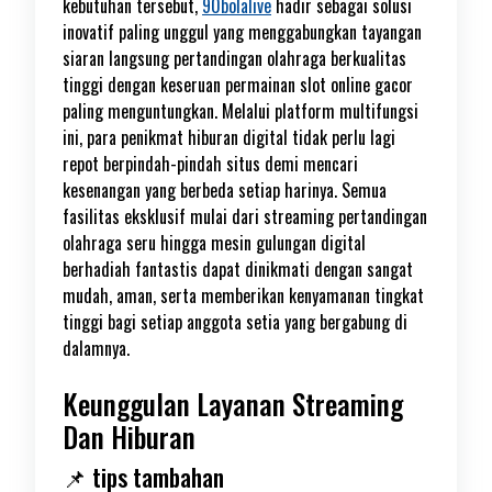
kebutuhan tersebut,
90bolalive
hadir sebagai solusi
inovatif paling unggul yang menggabungkan tayangan
siaran langsung pertandingan olahraga berkualitas
tinggi dengan keseruan permainan slot online gacor
paling menguntungkan. Melalui platform multifungsi
ini, para penikmat hiburan digital tidak perlu lagi
repot berpindah-pindah situs demi mencari
kesenangan yang berbeda setiap harinya. Semua
fasilitas eksklusif mulai dari streaming pertandingan
olahraga seru hingga mesin gulungan digital
berhadiah fantastis dapat dinikmati dengan sangat
mudah, aman, serta memberikan kenyamanan tingkat
tinggi bagi setiap anggota setia yang bergabung di
dalamnya.
Keunggulan Layanan Streaming
Dan Hiburan
📌 tips tambahan