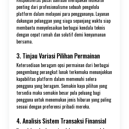
Responsivitas pusat bantuan merupakan indikator
penting dari profesionalisme sebuah pengelola
platform dalam melayani para penggunanya. Layanan
dukungan pelanggan yang siaga sepanjang waktu siap
membantu menyelesaikan berbagai kendala teknis
dengan cepat ramah dan solutif demi kenyamanan
bersama.
3. Tinjau Variasi Pilihan Permainan
Ketersediaan beragam opsi permainan dari berbagai
pengembang perangkat lunak terkemuka menunjukkan
kapabilitas platform dalam memenuhi selera
pengguna yang beragam. Semakin kaya pilihan yang
tersedia maka semakin besar pula peluang bagi
pengguna untuk menemukan jenis hiburan yang paling
sesuai dengan preferensi pribadi mereka.
4. Analisis Sistem Transaksi Finansial