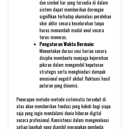
dan simbol liar yang tersedia di dalam
sistem dapat memberikan dorongan
signifikan terhadap akumulasi perolehan
skor akhir secara keseluruhan tanpa
harus menambah modal awal secara
terus-menerus.
Pengaturan Waktu Bermain:
Menentukan durasi sesi harian secara
disiplin membantu menjaga kejernihan
pikiran dalam mengambil keputusan
strategis serta menghindari dampak
emosional negatif akibat fluktuasi hasil
putaran yang dinamis.
Penerapan metode-metode sistematis tersebut di
atas akan memberikan fondasi yang kokoh bagi siapa
saja yang ingin mendalami dunia hiburan digital
secara profesional. Konsistensi dalam mengevaluasi
setiap langkah yang diambil merupakan pembeda