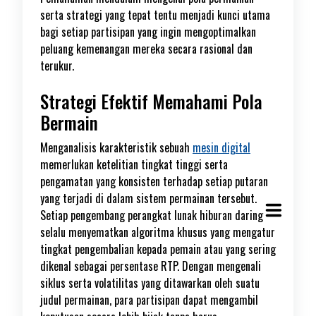
serta strategi yang tepat tentu menjadi kunci utama
bagi setiap partisipan yang ingin mengoptimalkan
peluang kemenangan mereka secara rasional dan
terukur.
Strategi Efektif Memahami Pola
Bermain
Menganalisis karakteristik sebuah
mesin digital
memerlukan ketelitian tingkat tinggi serta
pengamatan yang konsisten terhadap setiap putaran
yang terjadi di dalam sistem permainan tersebut.
Setiap pengembang perangkat lunak hiburan daring
selalu menyematkan algoritma khusus yang mengatur
tingkat pengembalian kepada pemain atau yang sering
dikenal sebagai persentase RTP. Dengan mengenali
siklus serta volatilitas yang ditawarkan oleh suatu
judul permainan, para partisipan dapat mengambil