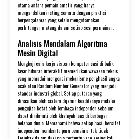
utama antara pemain amatir yang hanya
mengandalkan insting semata dengan praktisi
berpengalaman yang selalu mengutamakan
perhitungan matang dalam setiap sesi permainan.
Analisis Mendalam Algoritma
Mesin Digital
Mengkaji cara kerja sistem komputerisasi di balik
layar hiburan interaktif memerlukan wawasan teknis
yang memadai mengenai mekanisme penghasil angka
acak atau Random Number Generator yang menjadi
standar industri global. Setiap putaran yang
dihasilkan oleh sistem dijamin keadilannya melalui
pengujian ketat oleh lembaga independen sebelum
dapat dinikmati oleh khalayak luas di berbagai
belahan dunia. Memahami bahwa setiap hasil bersifat
independen membantu para pemain untuk tidak
terjebak dalam ilusi pola tertentu yang sering kali