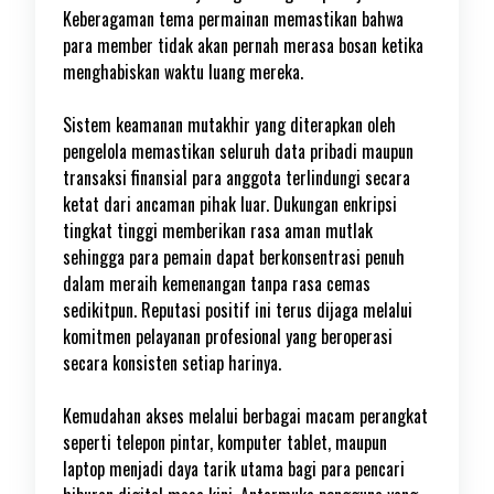
Keberagaman tema permainan memastikan bahwa
para member tidak akan pernah merasa bosan ketika
menghabiskan waktu luang mereka.
Sistem keamanan mutakhir yang diterapkan oleh
pengelola memastikan seluruh data pribadi maupun
transaksi finansial para anggota terlindungi secara
ketat dari ancaman pihak luar. Dukungan enkripsi
tingkat tinggi memberikan rasa aman mutlak
sehingga para pemain dapat berkonsentrasi penuh
dalam meraih kemenangan tanpa rasa cemas
sedikitpun. Reputasi positif ini terus dijaga melalui
komitmen pelayanan profesional yang beroperasi
secara konsisten setiap harinya.
Kemudahan akses melalui berbagai macam perangkat
seperti telepon pintar, komputer tablet, maupun
laptop menjadi daya tarik utama bagi para pencari