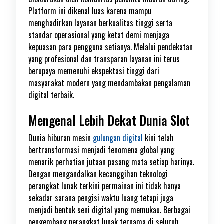
Platform ini dikenal luas karena mampu
menghadirkan layanan berkualitas tinggi serta
standar operasional yang ketat demi menjaga
kepuasan para pengguna setianya. Melalui pendekatan
yang profesional dan transparan layanan ini terus
berupaya memenuhi ekspektasi tinggi dari
masyarakat modern yang mendambakan pengalaman
digital terbaik.
Mengenal Lebih Dekat Dunia Slot
Dunia hiburan mesin
gulungan digital
kini telah
bertransformasi menjadi fenomena global yang
menarik perhatian jutaan pasang mata setiap harinya.
Dengan mengandalkan kecanggihan teknologi
perangkat lunak terkini permainan ini tidak hanya
sekadar sarana pengisi waktu luang tetapi juga
menjadi bentuk seni digital yang memukau. Berbagai
pengembang perangkat lunak ternama di seluruh