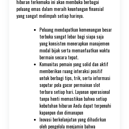
hiburan terkemuka ini akan membuka berbagai
peluang emas dalam meraih keuntungan finansial
yang sangat melimpah setiap harinya.
Peluang mendapatkan kemenangan besar
terbuka sangat lebar bagi siapa saja
yang konsisten menerapkan manajemen
modal bijak serta memanfaatkan waktu
bermain secara tepat.
Komunitas pemain yang solid dan aktif
memberikan ruang interaksi positif
untuk berbagi tips, trik, serta informasi
seputar pola gacor permainan slot
terbaru setiap hari. Layanan operasional
tanpa henti memastikan bahwa setiap
kebutuhan hiburan Anda dapat terpenuhi
kapanpun dan dimanapun
Inovasi berkelanjutan yang dihadirkan
oleh pengelola menjamin bahwa