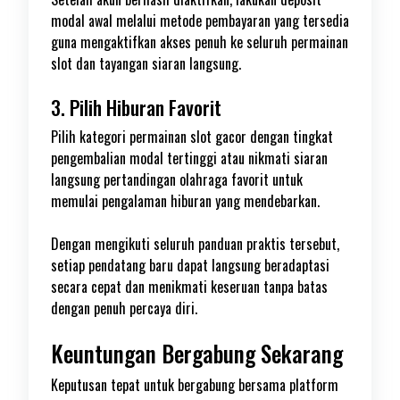
modal awal melalui metode pembayaran yang tersedia
guna mengaktifkan akses penuh ke seluruh permainan
slot dan tayangan siaran langsung.
3. Pilih Hiburan Favorit
Pilih kategori permainan slot gacor dengan tingkat
pengembalian modal tertinggi atau nikmati siaran
langsung pertandingan olahraga favorit untuk
memulai pengalaman hiburan yang mendebarkan.
Dengan mengikuti seluruh panduan praktis tersebut,
setiap pendatang baru dapat langsung beradaptasi
secara cepat dan menikmati keseruan tanpa batas
dengan penuh percaya diri.
Keuntungan Bergabung Sekarang
Keputusan tepat untuk bergabung bersama platform