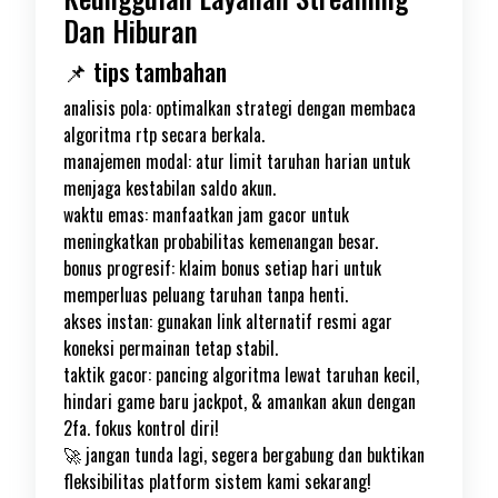
Dan Hiburan
📌 tips tambahan
analisis pola: optimalkan strategi dengan membaca
algoritma rtp secara berkala.
manajemen modal: atur limit taruhan harian untuk
menjaga kestabilan saldo akun.
waktu emas: manfaatkan jam gacor untuk
meningkatkan probabilitas kemenangan besar.
bonus progresif: klaim bonus setiap hari untuk
memperluas peluang taruhan tanpa henti.
akses instan: gunakan link alternatif resmi agar
koneksi permainan tetap stabil.
taktik gacor: pancing algoritma lewat taruhan kecil,
hindari game baru jackpot, & amankan akun dengan
2fa. fokus kontrol diri!
🚀 jangan tunda lagi, segera bergabung dan buktikan
fleksibilitas platform sistem kami sekarang!