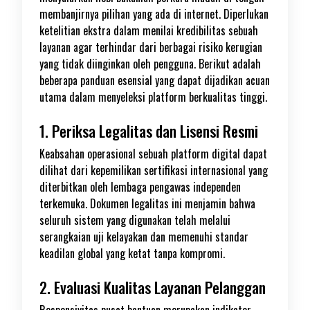
membanjirnya pilihan yang ada di internet. Diperlukan
ketelitian ekstra dalam menilai kredibilitas sebuah
layanan agar terhindar dari berbagai risiko kerugian
yang tidak diinginkan oleh pengguna. Berikut adalah
beberapa panduan esensial yang dapat dijadikan acuan
utama dalam menyeleksi platform berkualitas tinggi.
1. Periksa Legalitas dan Lisensi Resmi
Keabsahan operasional sebuah platform digital dapat
dilihat dari kepemilikan sertifikasi internasional yang
diterbitkan oleh lembaga pengawas independen
terkemuka. Dokumen legalitas ini menjamin bahwa
seluruh sistem yang digunakan telah melalui
serangkaian uji kelayakan dan memenuhi standar
keadilan global yang ketat tanpa kompromi.
2. Evaluasi Kualitas Layanan Pelanggan