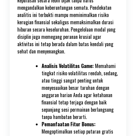
keputusan secara lebih bijak tanpa harus
mengandalkan keberuntungan semata. Pendekatan
analitis ini terbukti mampu meminimalkan risiko
kerugian finansial sekaligus memaksimalkan durasi
hiburan secara keseluruhan. Pengelolaan modal yang
disiplin juga memegang peranan krusial agar
aktivitas ini tetap berada dalam batas kendali yang
sehat dan menyenangkan.
Analisis Volatilitas Game:
Memahami
tingkat risiko volatilitas rendah, sedang,
atau tinggi sangat penting untuk
menyesuaikan besar taruhan dengan
anggaran harian Anda agar ketahanan
finansial tetap terjaga dengan baik
sepanjang sesi permainan berlangsung
tanpa hambatan berarti.
Pemanfaatan Fitur Bonus:
Mengoptimalkan setiap putaran gratis