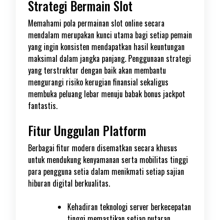
Strategi Bermain Slot
Memahami pola permainan slot online secara
mendalam merupakan kunci utama bagi setiap pemain
yang ingin konsisten mendapatkan hasil keuntungan
maksimal dalam jangka panjang. Penggunaan strategi
yang terstruktur dengan baik akan membantu
mengurangi risiko kerugian finansial sekaligus
membuka peluang lebar menuju babak bonus jackpot
fantastis.
Fitur Unggulan Platform
Berbagai fitur modern disematkan secara khusus
untuk mendukung kenyamanan serta mobilitas tinggi
para pengguna setia dalam menikmati setiap sajian
hiburan digital berkualitas.
Kehadiran teknologi server berkecepatan
tinggi memastikan setiap putaran