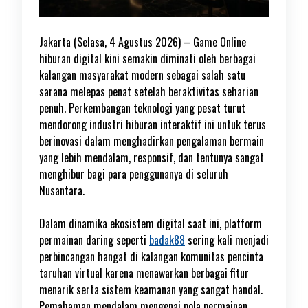
Jakarta (Selasa, 4 Agustus 2026) – Game Online
hiburan digital kini semakin diminati oleh berbagai
kalangan masyarakat modern sebagai salah satu
sarana melepas penat setelah beraktivitas seharian
penuh. Perkembangan teknologi yang pesat turut
mendorong industri hiburan interaktif ini untuk terus
berinovasi dalam menghadirkan pengalaman bermain
yang lebih mendalam, responsif, dan tentunya sangat
menghibur bagi para penggunanya di seluruh
Nusantara.
Dalam dinamika ekosistem digital saat ini, platform
permainan daring seperti
badak88
sering kali menjadi
perbincangan hangat di kalangan komunitas pencinta
taruhan virtual karena menawarkan berbagai fitur
menarik serta sistem keamanan yang sangat handal.
Pemahaman mendalam mengenai pola permainan