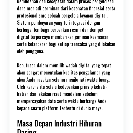
Kemudahan dan kecepatan dalam proses pengelolaan
dana menjadi cerminan dari kesehatan finansial serta
profesionalisme sebuah pengelola layanan digital.
Sistem pembayaran yang terintegrasi dengan
berbagai lembaga perbankan resmi dan dompet
digital terpercaya memberikan jaminan keamanan
serta kelancaran bagi setiap transaksi yang dilakukan
oleh pengguna.
Keputusan dalam memilih wadah digital yang tepat
akan sangat menentukan kualitas pengalaman yang
akan Anda rasakan selama menikmati waktu luang.
Oleh karena itu selalu kedepankan prinsip kehati-
hatian dan lakukan riset mendalam sebelum
mempercayakan data serta waktu berharga Anda
kepada suatu platform tertentu di dunia maya.
Masa Depan Industri Hiburan
Daring