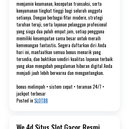
menjamin keamanan, kecepatan transaksi, serta
kenyamanan tingkat tinggi bagi seluruh anggota
setianya. Dengan berbagai fitur modern, strategi
taruhan teruji, serta layanan pelanggan profesional
yang siaga dua puluh empat jam, setiap pengguna
memiliki kesempatan sama besar untuk meraih
kemenangan fantastis. Segera daftarkan diri Anda
hari ini, manfaatkan semua bonus menarik yang
tersedia, dan buktikan sendiri kualitas layanan terbaik
yang akan mengubah pengalaman hiburan digital Anda
menjadi jauh lebih berwarna dan menguntungkan.
bonus melimpah • sistem cepat • teraman 24/7 •
jackpot terbesar
Posted in
SLOT88
We 4d Situs Slot Gacor Resmi